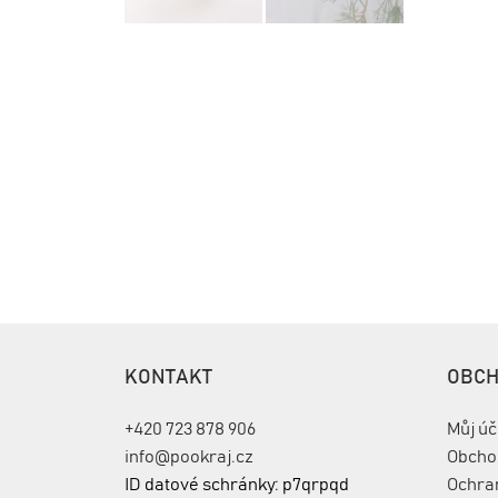
KONTAKT
OBC
+420 723 878 906
Můj úč
info@pookraj.cz
Obcho
ID datové schránky: p7qrpqd
Ochra