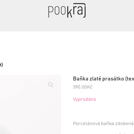
t)
Baňka zlaté prasátko (tex
390,00
Kč
Vyprodáno
Porcelánová baňka zdobená 